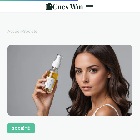
📰
Cncs Wm
Accueil
›
Société
SOCIÉTÉ