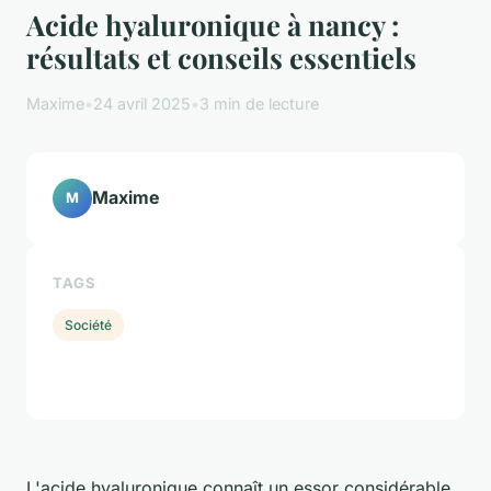
Acide hyaluronique à nancy :
résultats et conseils essentiels
Maxime
•
24 avril 2025
•
3 min de lecture
Maxime
M
TAGS
Société
L'acide hyaluronique connaît un essor considérable