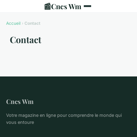
📰
Cncs Wm
Accueil
›
Contact
Contact
Cncs Wm
Votre magazine en ligne pour comprendre le monde qui
vous entoure