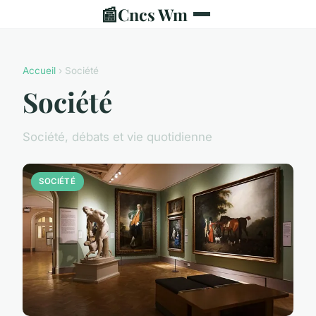
📰
Cncs Wm
Accueil
› Société
Société
Société, débats et vie quotidienne
SOCIÉTÉ