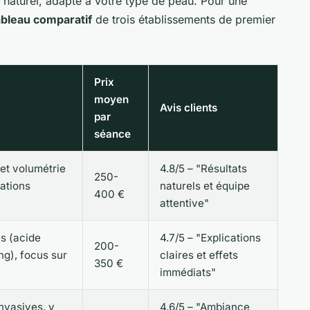
et naturel, adapté à votre type de peau. Pour une
ableau comparatif
de trois établissements de premier
Prix
moyen
Avis clients
par
séance
 et volumétrie
4.8/5 – "Résultats
250-
tations
naturels et équipe
400 €
attentive"
s (acide
4.7/5 – "Explications
200-
ng), focus sur
claires et effets
350 €
immédiats"
nvasives, y
4.6/5 – "Ambiance