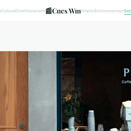
📰
Cncs Wm
u
Culture
Divertissement
Emploi
Environnement
Soc