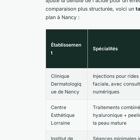
ajuste la densité de l'acide pour un eff
comparaison plus structurée, voici un
t
plan à Nancy :
Établissemen
Spécialités
t
Clinique
Injections pour rides
Dermatologiq
faciale, avec consul
ue de Nancy
numériques
Centre
Traitements combiné
Esthétique
hyaluronique + peeli
Lorraine
la peau mature
Institut de
Séances minimales i