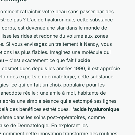
omment rafraîchir votre peau sans passer par des
'est-ce pas ? L'acide hyaluronique, cette substance
e corps, est devenue une star dans le monde de
, lisse les rides et redonne du volume aux zones
es. Si vous envisagez un traitement à Nancy, vous
tions les plus fiables. Imaginez une molécule qui
au – c'est exactement ce que fait l'
acide
ons cosmétiques depuis les années 1990, il est apprécié
Selon des experts en dermatologie, cette substance
gies, ce qui en fait un choix populaire pour les
anecdote réelle : une amie à moi, habitante de
re après une simple séance qui a estompé ses lignes
elà des bénéfices esthétiques, l'
acide hyaluronique
et même dans les soins post-opératoires, comme
aise de Dermatologie
. En explorant les
z comment cette innovation transforme des routines