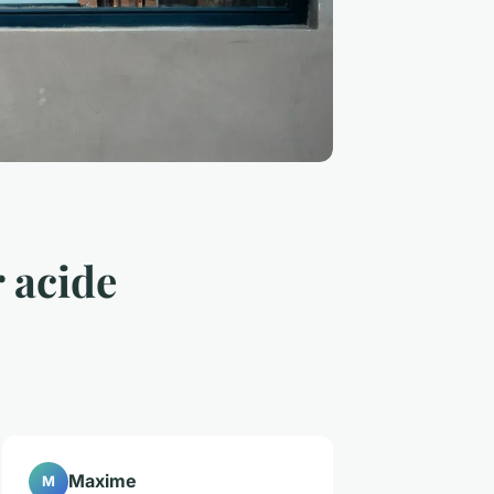
 acide
Maxime
M