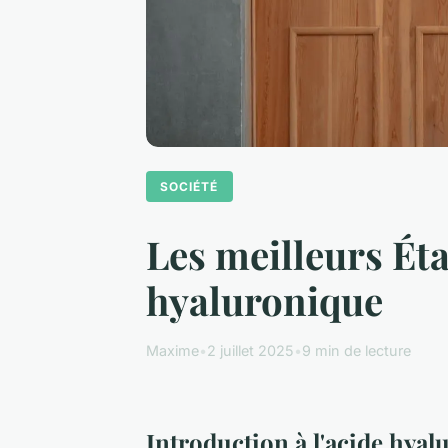
SOCIÉTÉ
Les meilleurs Ét
hyaluronique
Maxime
•
2 juillet 2025
•
9 min de lecture
Introduction à l'acide hya