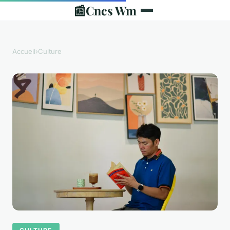
📰
Cncs Wm
Accueil
›
Culture