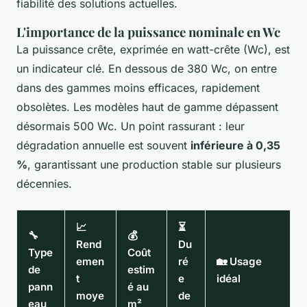
fiabilité des solutions actuelles.
L'importance de la puissance nominale en Wc
La puissance crête, exprimée en watt-crête (Wc), est
un indicateur clé. En dessous de 380 Wc, on entre
dans des gammes moins efficaces, rapidement
obsolètes. Les modèles haut de gamme dépassent
désormais 500 Wc. Un point rassurant : leur
dégradation annuelle est souvent
inférieure à 0,35
%
, garantissant une production stable sur plusieurs
décennies.
📈
⏳
🔧
💰
Rend
Du
Type
Coût
emen
ré
🏡 Usage
de
estim
t
e
idéal
pann
é au
moye
de
eau
m²