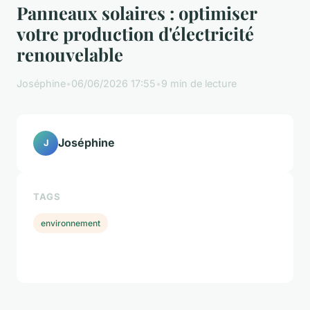
Panneaux solaires : optimiser
votre production d'électricité
renouvelable
Joséphine
•
06/06/2026 17:55
•
9 min de lecture
Joséphine
J
TAGS
environnement