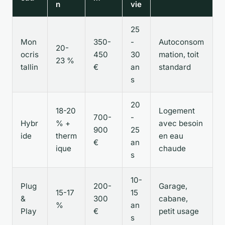
n
vie
25
Mon
350-
-
Autoconsom
20-
ocris
450
30
mation, toit
23 %
tallin
€
an
standard
s
20
18-20
Logement
700-
-
Hybr
% +
avec besoin
900
25
ide
therm
en eau
€
an
ique
chaude
s
10-
Plug
200-
Garage,
15-17
15
&
300
cabane,
%
an
Play
€
petit usage
s