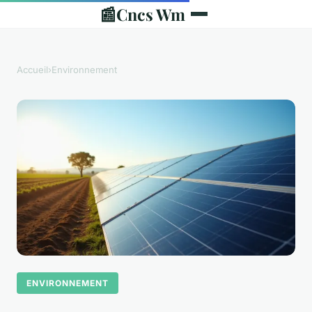
📰
Cncs Wm
Accueil
›
Environnement
ENVIRONNEMENT