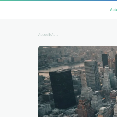
Act
Accueil
›
Actu