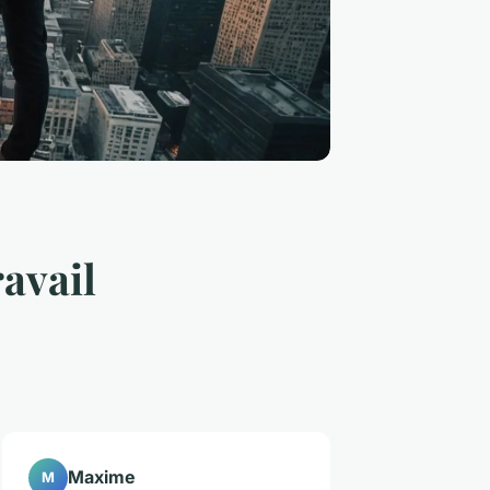
avail
Maxime
M