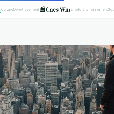
📰
Cncs Wm
u
Culture
Divertissement
Emploi
Environnement
Soc