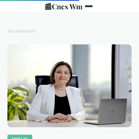
📰
Cncs Wm
Accueil
›
Emploi