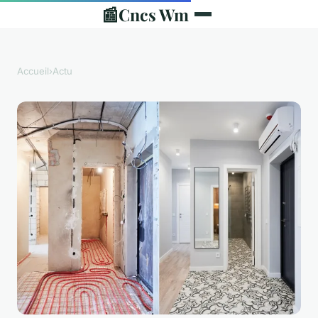
📰
Cncs Wm
Accueil
›
Actu